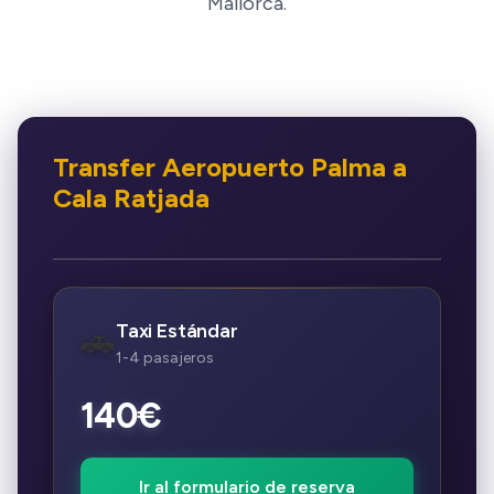
Mallorca.
Transfer Aeropuerto Palma a
Cala Ratjada
Taxi Estándar
🚗
1-4 pasajeros
140€
Ir al formulario de reserva