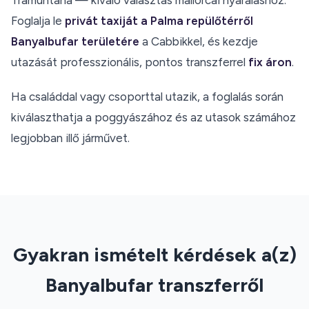
Tramuntana — kiváló választás mallorcai nyaraláshoz.
Foglalja le
privát taxiját a Palma repülőtérről
Banyalbufar területére
a Cabbikkel, és kezdje
utazását professzionális, pontos transzferrel
fix áron
.
Ha családdal vagy csoporttal utazik, a foglalás során
kiválaszthatja a poggyászához és az utasok számához
legjobban illő járművet.
Gyakran ismételt kérdések a(z)
Banyalbufar transzferről