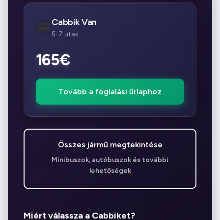
Cabbik Van
🚐
5-7 utas
165€
Tovább a foglalási űrlaphoz
Összes jármű megtekintése
Minibuszok, autóbuszok és további
lehetőségek
Miért válassza a Cabbiket?