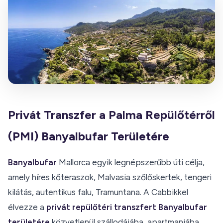
Privát Transzfer a Palma Repülőtérről
(PMI) Banyalbufar Területére
Banyalbufar
Mallorca egyik legnépszerűbb úti célja,
amely híres kőteraszok, Malvasia szőlőskertek, tengeri
kilátás, autentikus falu, Tramuntana. A Cabbikkel
élvezze a
privát repülőtéri transzfert Banyalbufar
területére
közvetlenül szállodájába, apartmanjába