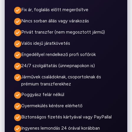
Fix ár, foglalás előtt megerősítve
Nincs sorban állás vagy várakozás
Privát transzfer (nem megosztott jármű)
Valós idejű járatkövetés
Engedéllyel rendelkező profi sofőrök
24/7 szolgáltatás (ünnepnapokon is)
Járművek családoknak, csoportoknak és
prémium transzferekhez
Poggyász felár nélkül
Gyermekülés kérésre elérhető
Biztonságos fizetés kártyával vagy PayPallal
Ingyenes lemondás 24 órával korábban