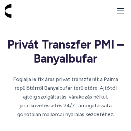
Vissza a kezdőlapra - Cabbik
Privát Transzfer PMI –
Banyalbufar
Foglalja le fix áras privát transzferét a Palma
repülőtérről Banyalbufar területére. Ajtótól
ajtóig szolgáltatás, várakozás nélkül,
járatkövetéssel és 24/7 támogatással a
gondtalan mallorcai nyaralás kezdetéhez.