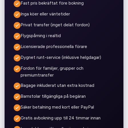
Fast pris bekräftat före bokning
Inga köer eller väntetider
Privat transfer (inget delat fordon)
Flygspårning i realtid
Licensierade professionella förare
Dygnet runt-service (inklusive helgdagar)
Fordon för familjer, grupper och
premiumtransfer
Bagage inkluderat utan extra kostnad
Barnstolar tillgängliga på begäran
Säker betalning med kort eller PayPal
Gratis avbokning upp till 24 timmar innan